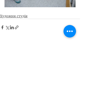
Художня студія
Дивитися всі
Останні пости