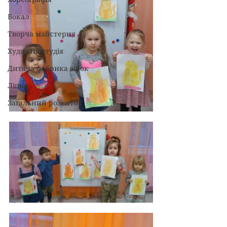
Вокал
Творча майстерня
Художня студія
Дитяча фабрика зірок
Ліпка
Загальний розвиток