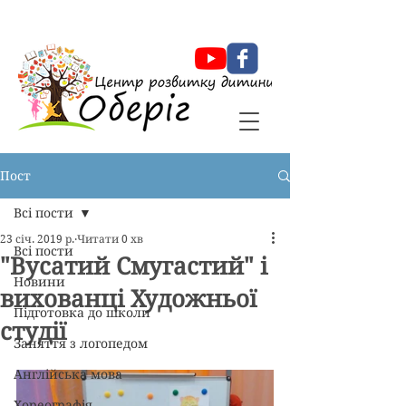
Оберіг Центр розвитку дитини
Пост
Всі пости
23 січ. 2019 р.
Читати 0 хв
Всі пости
"Вусатий Смугастий" і
Новини
вихованці Художньої
Підготовка до школи
студії
Заняття з логопедом
Англійська мова
Хореографія