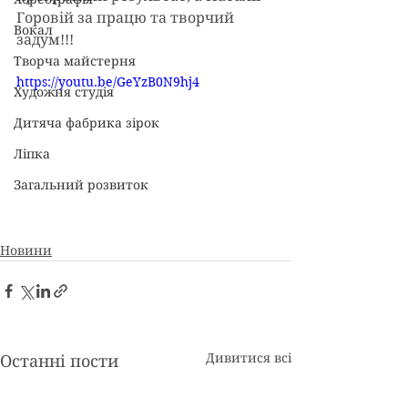
Горовій за працю та творчий 
Вокал
задум!!!
Творча майстерня
https://youtu.be/GeYzB0N9hj4
Художня студія
Дитяча фабрика зірок
Ліпка
Загальний розвиток
Новини
Дивитися всі
Останні пости