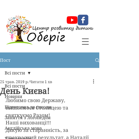
Оберіг Центр розвитку дитини
Пост
Всі пости
25 трав. 2019 р.
Читати 1 хв
Всі пости
День Києва!
Новини
Любимо свою Державу, 
Підготовка до школи
пишаємося Столицею та 
святкуємо Разом!
Заняття з логопедом
Наші вихованці!!!
Англійська мова
Дякую за старанність, за 
прекрасний результат, а Наталії 
Хореографія