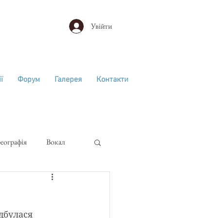
Увійти
ї
Форум
Галерея
Контакти
еографія
Вокал
к
дбулася 