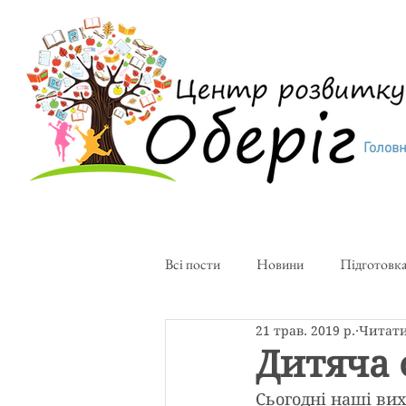
Голов
Всі пости
Новини
Підготовка
21 трав. 2019 р.
Читати
Творча майстерня
Художня с
Дитяча 
Сьогодні наші вих