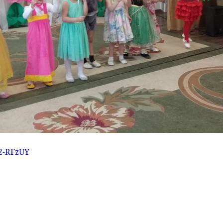
Z2-RFzUY