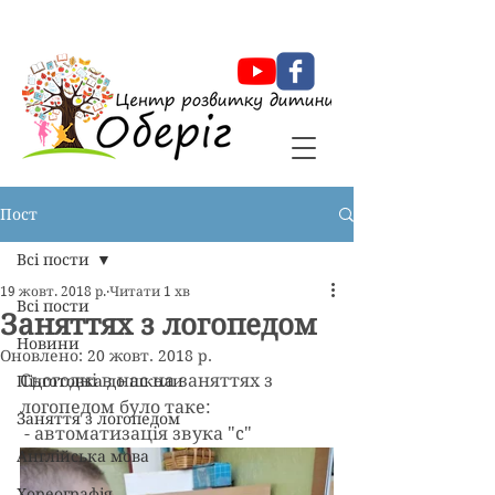
Оберіг Центр розвитку дитини
Пост
Всі пости
19 жовт. 2018 р.
Читати 1 хв
Всі пости
Заняттях з логопедом
Новини
Оновлено:
20 жовт. 2018 р.
Сьогодні в нас на заняттях з 
Підготовка до школи
логопедом було таке:
Заняття з логопедом
 - автоматизація звука "c"
Англійська мова
Хореографія