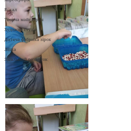
Вокал
Творча майстерня
Художня студія
Дитяча фабрика зірок
Ліпка
Загальний розвиток