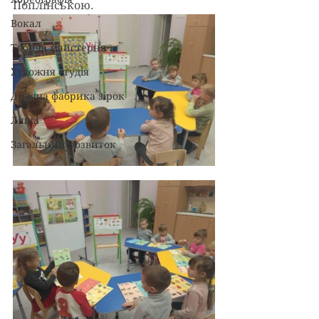
Поплінською.
Вокал
Творча майстерня
Художня студія
Дитяча фабрика зірок
Ліпка
Загальний розвиток