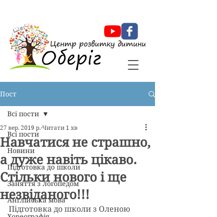
Оберіг Центр розвитку дитини
Пост
Всі пости
27 вер. 2019 р.
Читати 1 хв
Всі пости
Навчатися не страшно,
Новини
а дуже навіть цікаво.
Підготовка до школи
Стільки нового і ще
Заняття з логопедом
незвіданого!!!
Англійська мова
Підготовка до школи з Оленою  
Хореографія