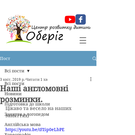
Оберіг Центр розвитку дитини
Пост
Всі пости
3 квіт. 2019 р.
Читати 1 хв
Всі пости
Наші англомовні
Новини
розминки.
Підготовка до школи
Цікаво та весело на наших 
Заняття з логопедом
заняттях)
Англійська мова
https://youtu.be/tFI5p0eLbPE
Хореографія