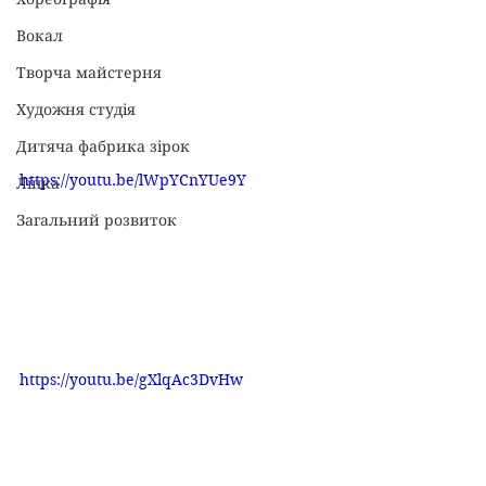
Вокал
Творча майстерня
Художня студія
Дитяча фабрика зірок
https://youtu.be/lWpYCnYUe9Y
Ліпка
Загальний розвиток
https://youtu.be/gXlqAc3DvHw