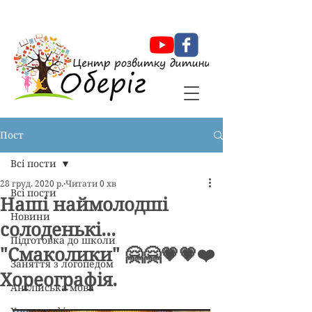
Оберіг Центр розвитку дитини
Пост
Всі пости
28 груд. 2020 р.
Читати 0 хв
Всі пости
Наші наймолодші
Новини
солоденькі...
Підготовка до школи
"Смаколики" 🤗🤗💗💗❤️
Заняття з логопедом
Хореографія.
Англійська мова
Хореографія