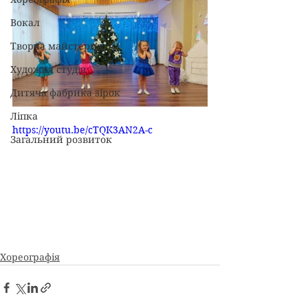
Вокал
Творча майстерня
Художня студія
Дитяча фабрика зірок
Ліпка
https://youtu.be/cTQK3AN2A-c
Загальний розвиток
Хореографія