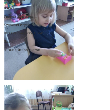
Вокал
Творча майстерня
Художня студія
Дитяча фабрика зірок
Ліпка
Загальний розвиток