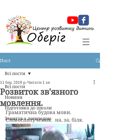
Оберіг Центр розвитку дитини
Пост
Всі пости
11 бер. 2019 р.
Читати 1 хв
Всі пости
Розвиток зв'язного
Новини
мовлення.
Підготовка до школи
Граматична будова мови. 
Заняття з логопедом
Словосполучення:  на, за, біля.
Англійська мова
Хореографія