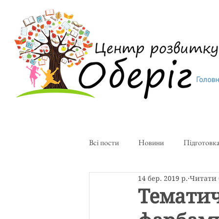
Голов
Всі пости
Новини
Підготовка
14 бер. 2019 р.
Читати 
Творча майстерня
Художня с
Темати