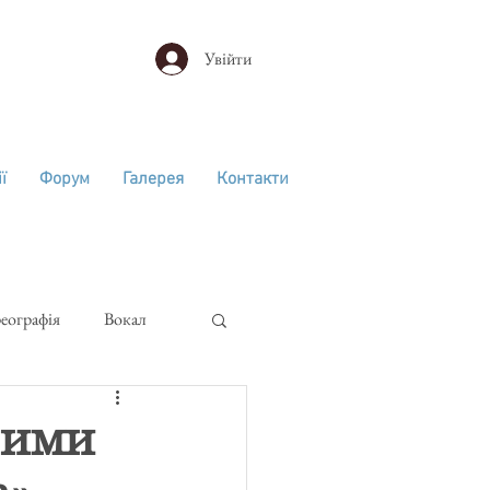
Увійти
ї
Форум
Галерея
Контакти
еографія
Вокал
к
вими