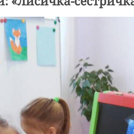
: «Лисичка-сестричк