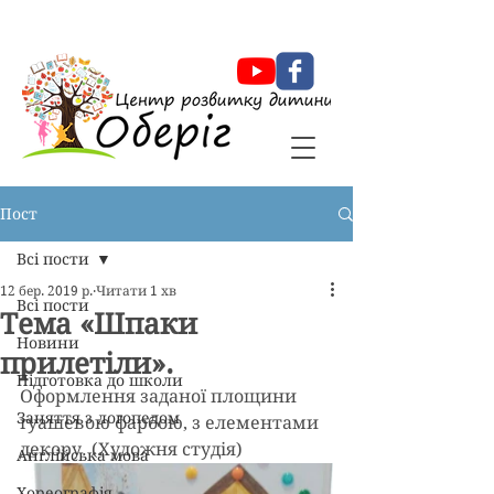
Оберіг Центр розвитку дитини
Пост
Всі пости
12 бер. 2019 р.
Читати 1 хв
Всі пости
Тема «Шпаки
Новини
прилетіли».
Підготовка до школи
Оформлення заданої площини 
Заняття з логопедом
гуашевою фарбою, з елементами 
декору. (Художня студія)
Англійська мова
Хореографія