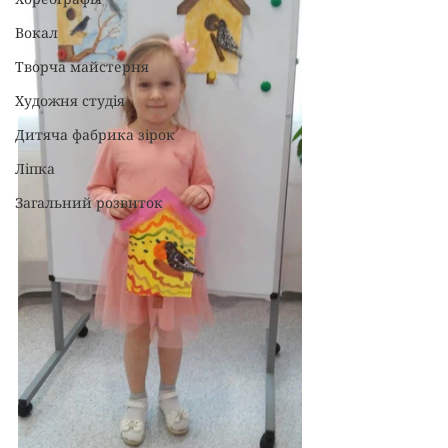
Вокал
Творча майстерня
Художня студія
Дитяча фабрика зірок
Ліпка
Загальний розвиток