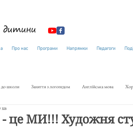
на
Про нас
Програми
Напрямки
Педагоги
Поді
Оберіг Центр
розвитку дитини
 до школи
Заняття з логопедом
Англійська мова
Хор
 хв
тудія
Дитяча фабрика зірок
Ліпка
Загальний розвито
- це МИ!!! Художня сту