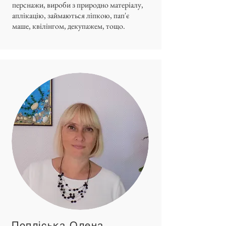
перснажи, вироби з природно матеріалу,
аплікацію, займаються ліпкою, пап'є
маше, квілінгом, декупажем, тощо.
Попліська Олена