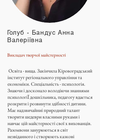
Голуб - Бандус Анна
Валеріївна
Викладач творчої майстерності
Освіта - вища. Закінчила Кіровоградський
інститут регіонального управління та
економіки. Спеціальність - психологія.
Знаючи і досконало володіючи знаннями
психологіЇ дошкільника, педагогу вдається
розкрити і розвинути здібності дитини.
Має надзвичайниі природний талант
творити шедеври власними руками і
навчає цій майстерності свої х вихованців.
Разомвони занурюються в світ
незвіданного і створюють казкові