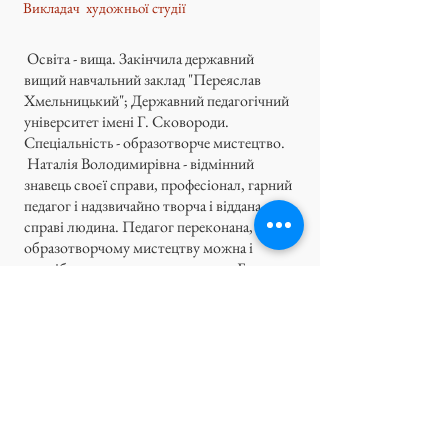
Викладач художньої студії
Освіта - вища. Закінчила державний
вищий навчальний заклад "Переяслав
Хмельницький"; Державний педагогічний
університет імені Г. Сковороди.
Спеціальність - образотворче мистецтво.
Наталія Володимирівна - відмінний
знавець своєї справи, професіонал, гарний
педагог і надзвичайно творча і віддана
справі людина. Педагог переконана, що
образотворчому мистецтву можна і
потрібно навчити кожну дитину. Багато
виованців, які невміло тримають в руках
пензлик, завдяки професіоналізму
педагога, зазтосуванню найсучасніших
форм і методів навчання згодом успішно
вступають до дорослих художніх студій.
Наталія Володимирівна знаходить
індивідуальні форми роботи з дітьми, які
додають їм впевненості в собі, віру в свої