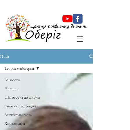
Оберіг Центр розвитку дитини
Події
Творча майстерня
Всі пости
Новини
Підготовка до школи
Заняття з логопедом
Англійська мова
Хореографія