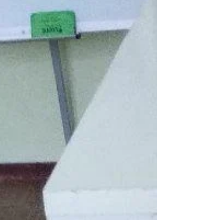
прилетіли».
Оформлення заданої площини гуашевою фарбою,
з елементами декору. (Художня студія)