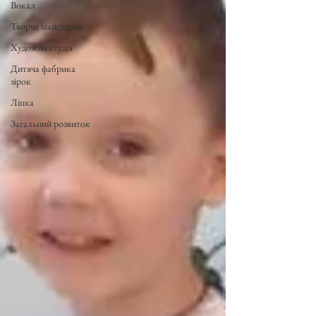
Вокал
Творча майстерня
Художня студія
Дитяча фабрика
зірок
Ліпка
Загальний розвиток