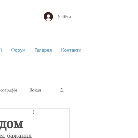
Увійти
ї
Форум
Галерея
Контакти
еографія
Вокал
к
едом
ня, бажання 