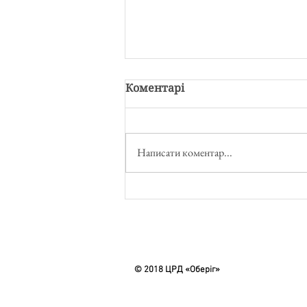
Коментарі
Написати коментар...
Фрагменти одного
заняття. Логопедія.
© 2018 ЦРД «Оберіг»