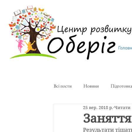
Голов
Всі пости
Новини
Підготовка
25 вер. 2018 р.
Читати 
Творча майстерня
Художня с
Заняття
Результати тішать