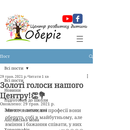
Оберіг Центр розвитку дитини
Пост
Всі пости
29 трав. 2021 р.
Читати 1 хв
Всі пости
Золоті голоси нашого
Новини
Центру!👏💐
Підготовка до школи
Оновлено:
29 трав. 2021 р.
Заняття з логопедом
Ми не знаємо, які професії вони 
оберуть собі в майбутньому, але 
Англійська мова
вміння і бажання співати, у них 
Хореографія