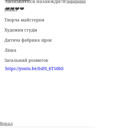
залишиться назавжди!💯🤗🤗🤗🤗
❤️❤️❤️❤️
Вокал
Творча майстерня
Художня студія
Дитяча фабрика зірок
Ліпка
Загальний розвиток
https://youtu.be/8sF0_6T50b8
Вокал