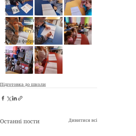
Вокал
Творча майстерня
Художня студія
Дитяча фабрика зірок
Ліпка
Загальний розвиток
Підготовка до школи
Дивитися всі
Останні пости