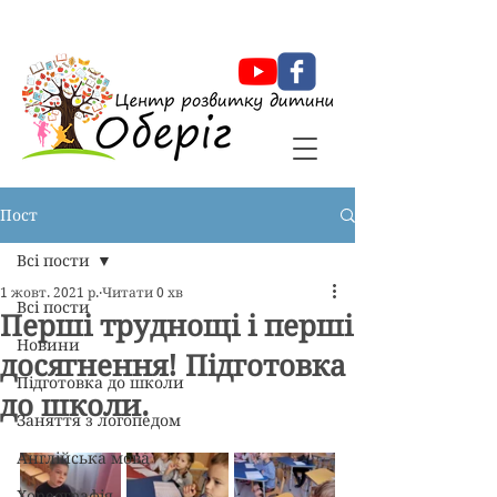
Оберіг Центр розвитку дитини
Пост
Всі пости
1 жовт. 2021 р.
Читати 0 хв
Всі пости
Перші труднощі і перші
Новини
досягнення! Підготовка
Підготовка до школи
до школи.
Заняття з логопедом
Англійська мова
Хореографія