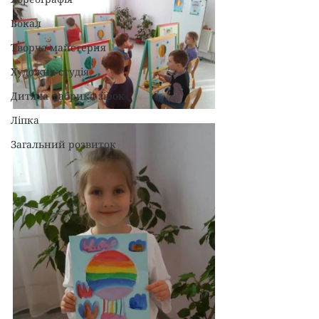
Вокал
Творча майстерня
Художня студія
Дитяча фабрика зірок
Ліпка
Загальний розвиток