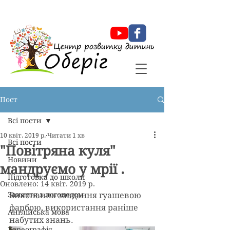
Оберіг Центр розвитку дитини
Пост
Всі пости
10 квіт. 2019 р.
Читати 1 хв
Всі пости
"Повітряна куля"
Новини
мандруємо у мрії .
Підготовка до школи
Оновлено:
14 квіт. 2019 р.
Заняття з логопедом
Виконання завдання гуашевою 
фарбою, використання раніше 
Англійська мова
набутих знань.
Хореографія